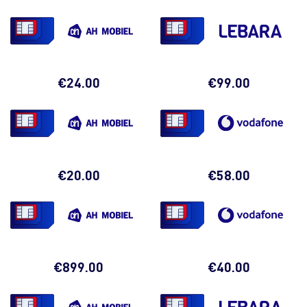
06
10
06
06
1
€
24.00
€
99.00
06
10
06
07
1
€
20.00
€
58.00
06
10
06
10
1
€
899.00
€
40.00