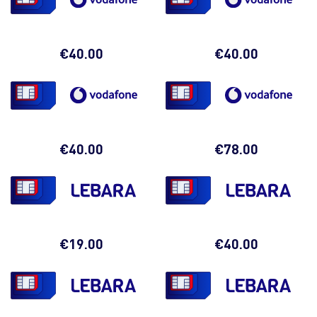
06
1
06
77
2
1
€
40.00
€
40.00
06
1
06
77
9
1
€
40.00
€
78.00
06
1
06
90
5
1
€
19.00
€
40.00