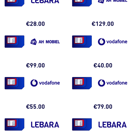
06
10
06
26
1
€
28.00
€
129.00
06
10
06
30
1
€
99.00
€
40.00
06
10
06
33
1
€
55.00
€
79.00