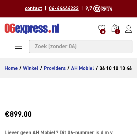
contact
|
06-44444222
| 9,7
0
0
Home
/
Winkel
/
Providers
/
AH Mobiel
/
06 10 10 10 46
€
899.00
Liever geen AH Mobiel? Dit 06-nummer is d.m.v.