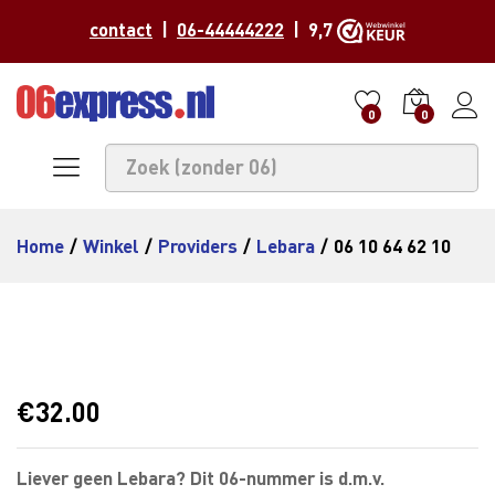
contact
|
06-44444222
| 9,7
0
0
Home
/
Winkel
/
Providers
/
Lebara
/
06 10 64 62 10
€
32.00
Liever geen Lebara? Dit 06-nummer is d.m.v.