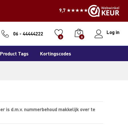
9,7 ★★★★★
Log in
06 - 44444222
0
0
Product Tags
Kortingscodes
er is d.m.v. nummerbehoud makkelijk over te