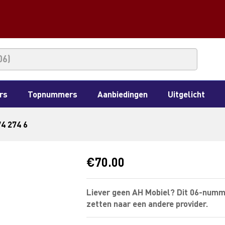
rs
Topnummers
Aanbiedingen
Uitgelicht
74 274 6
€
70.00
Liever geen AH Mobiel? Dit 06-numm
zetten naar een andere provider.