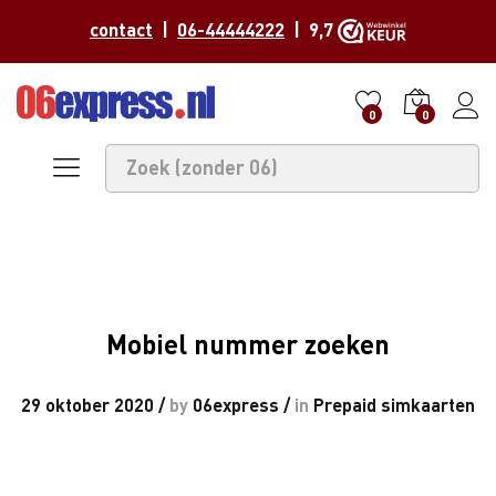
contact
|
06-44444222
| 9,7
0
0
Mobiel nummer zoeken
29 oktober 2020
/
by
06express
/
in
Prepaid simkaarten