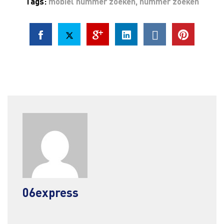
Tags:
mobiel nummer zoeken
,
nummer zoeken
06express