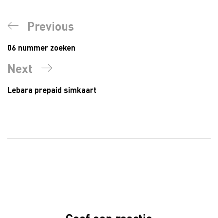
Bericht
Previous
Previous
navigatie
Post
06 nummer zoeken
Next
Next
Post
Lebara prepaid simkaart