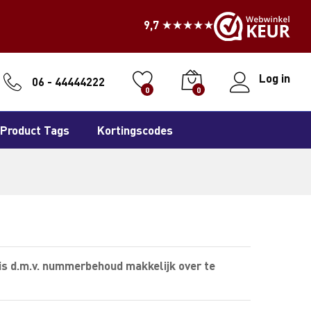
9,7 ★★★★★
Log in
06 - 44444222
0
0
Product Tags
Kortingscodes
is d.m.v. nummerbehoud makkelijk over te