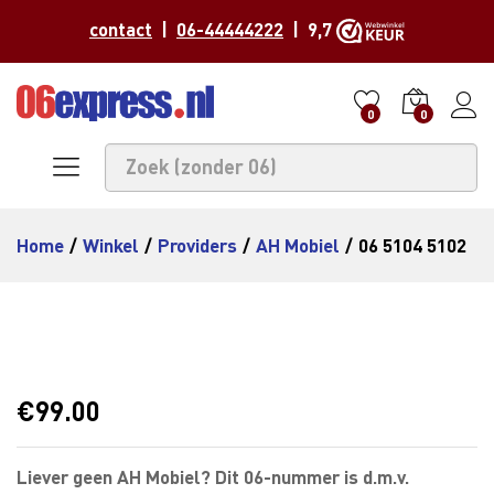
contact
|
06-44444222
| 9,7
0
0
Home
/
Winkel
/
Providers
/
AH Mobiel
/
06 5104 5102
€
99.00
Liever geen AH Mobiel? Dit 06-nummer is d.m.v.