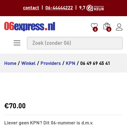
contact
|
06-44444222
| 9,7
0
0
Home
/
Winkel
/
Providers
/
KPN
/
06 49 69 45 41
€
70.00
Liever geen KPN? Dit 06-nummer is d.m.v.