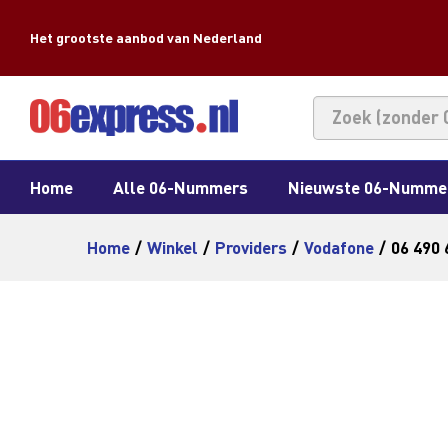
Het grootste aanbod van Nederland
Home
Alle 06-Nummers
Nieuwste 06-Numme
Home
/
Winkel
/
Providers
/
Vodafone
/
06 490 