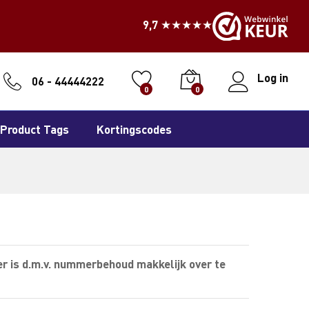
9,7 ★★★★★
Log in
06 - 44444222
0
0
Product Tags
Kortingscodes
r is d.m.v. nummerbehoud makkelijk over te