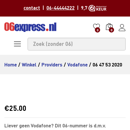
contact
|
06-44444222
| 9,7
0
0
Home
/
Winkel
/
Providers
/
Vodafone
/
06 47 53 2020
€
25.00
Liever geen Vodafone? Dit 06-nummer is d.m.v.