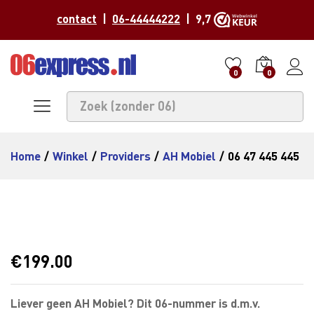
contact
|
06-44444222
| 9,7
0
0
Home
/
Winkel
/
Providers
/
AH Mobiel
/
06 47 445 445
€
199.00
Liever geen AH Mobiel? Dit 06-nummer is d.m.v.