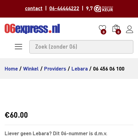
contact
|
06-44444222
| 9,7
0
0
Home
/
Winkel
/
Providers
/
Lebara
/
06 456 06 100
€
60.00
Liever geen Lebara? Dit 06-nummer is d.m.v.