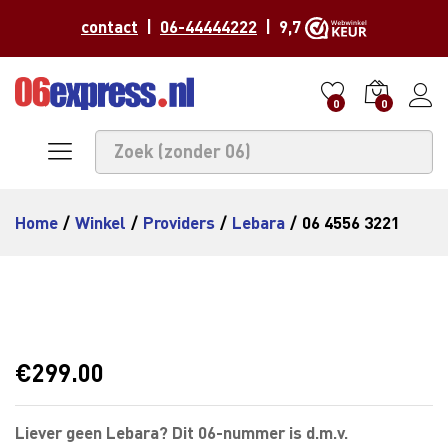
contact
|
06-44444222
| 9,7
0
0
Home
/
Winkel
/
Providers
/
Lebara
/
06 4556 3221
€
299.00
Liever geen Lebara? Dit 06-nummer is d.m.v.