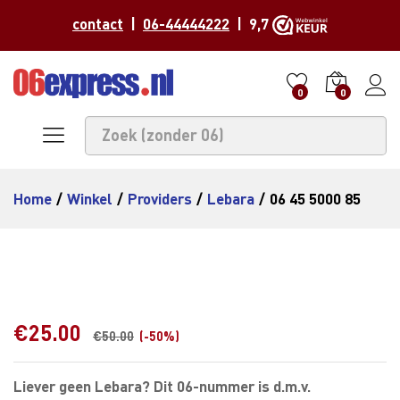
contact
|
06-44444222
| 9,7
0
0
Home
/
Winkel
/
Providers
/
Lebara
/
06 45 5000 85
€
25.00
€
50.00
(-50%)
Liever geen Lebara? Dit 06-nummer is d.m.v.