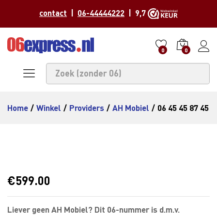
contact
|
06-44444222
| 9,7
0
0
Home
/
Winkel
/
Providers
/
AH Mobiel
/
06 45 45 87 45
€
599.00
Liever geen AH Mobiel? Dit 06-nummer is d.m.v.