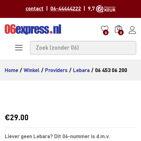
contact
|
06-44444222
| 9,7
0
0
Home
/
Winkel
/
Providers
/
Lebara
/
06 453 06 200
€
29.00
Liever geen Lebara? Dit 06-nummer is d.m.v.