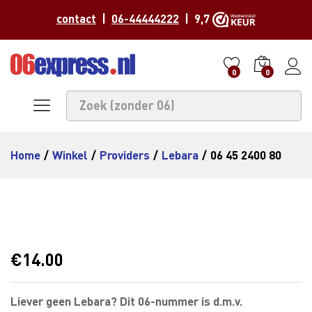
contact
|
06-44444222
| 9,7
0
0
Home
/
Winkel
/
Providers
/
Lebara
/
06 45 2400 80
€
14.00
Liever geen Lebara? Dit 06-nummer is d.m.v.