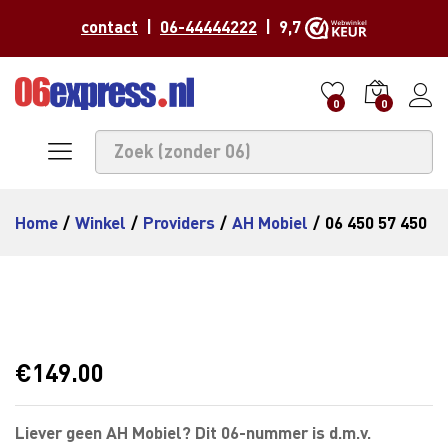
contact
|
06-44444222
| 9,7
0
0
Home
/
Winkel
/
Providers
/
AH Mobiel
/
06 450 57 450
€
149.00
Liever geen AH Mobiel? Dit 06-nummer is d.m.v.