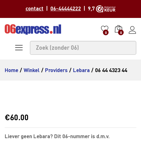
contact
|
06-44444222
| 9,7
0
0
Home
/
Winkel
/
Providers
/
Lebara
/
06 44 4323 44
€
60.00
Liever geen Lebara? Dit 06-nummer is d.m.v.