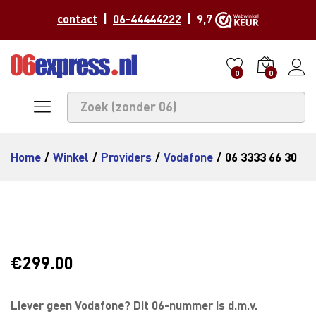
contact
|
06-44444222
| 9,7
0
0
Home
/
Winkel
/
Providers
/
Vodafone
/
06 3333 66 30
€
299.00
Liever geen Vodafone? Dit 06-nummer is d.m.v.