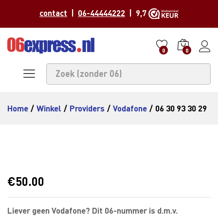
contact
|
06-44444222
| 9,7
0
0
Home
/
Winkel
/
Providers
/
Vodafone
/
06 30 93 30 29
€
50.00
Liever geen Vodafone? Dit 06-nummer is d.m.v.