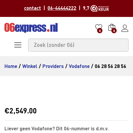
contact
|
06-44444222
| 9,7
0
0
Home
/
Winkel
/
Providers
/
Vodafone
/
06 28 56 28 56
€
2,549.00
Liever geen Vodafone? Dit 06-nummer is d.m.v.