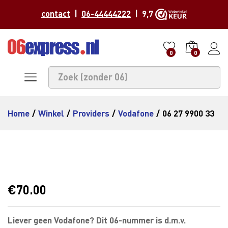
contact
|
06-44444222
| 9,7
0
0
Home
/
Winkel
/
Providers
/
Vodafone
/
06 27 9900 33
€
70.00
Liever geen Vodafone? Dit 06-nummer is d.m.v.