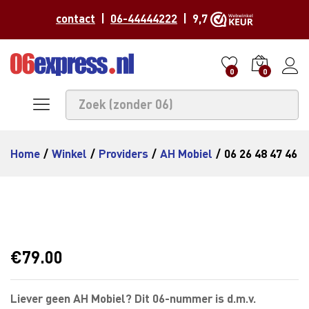
contact
|
06-44444222
| 9,7
0
0
Home
/
Winkel
/
Providers
/
AH Mobiel
/
06 26 48 47 46
€
79.00
Liever geen AH Mobiel? Dit 06-nummer is d.m.v.