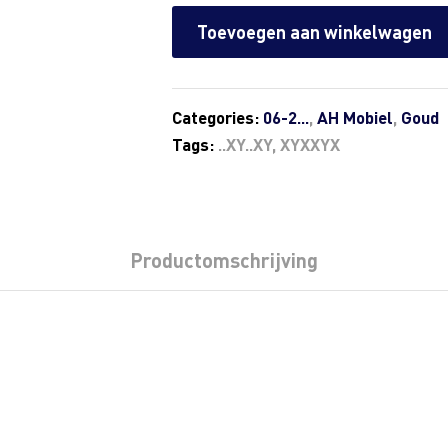
Toevoegen aan winkelwagen
Categories:
06-2...
,
AH Mobiel
,
Goud
Tags:
..XY..XY
,
XYXXYX
Productomschrijving