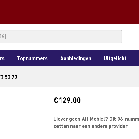
rs
Topnummers
Aanbiedingen
Uitgelicht
73 53 73
€
129.00
Liever geen AH Mobiel? Dit 06-numm
zetten naar een andere provider.