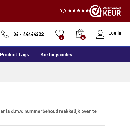
9,7 ★★★★★
Log in
06 - 44444222
0
0
Product Tags
Kortingscodes
er is d.m.v. nummerbehoud makkelijk over te