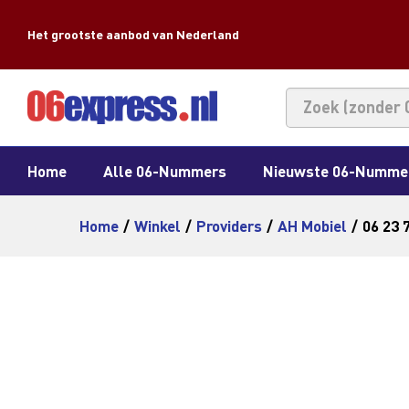
Het grootste aanbod van Nederland
Home
Alle 06-Nummers
Nieuwste 06-Numme
Home
/
Winkel
/
Providers
/
AH Mobiel
/
06 23 