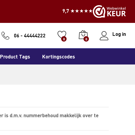
9,7 ★★★★★
Log in
06 - 44444222
0
0
Product Tags
Kortingscodes
r is d.m.v. nummerbehoud makkelijk over te