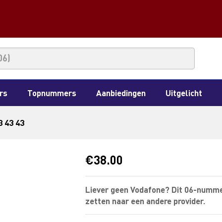
rs
Topnummers
Aanbiedingen
Uitgelicht
3 43 43
€
38.00
Liever geen Vodafone? Dit 06-numme
zetten naar een andere provider.