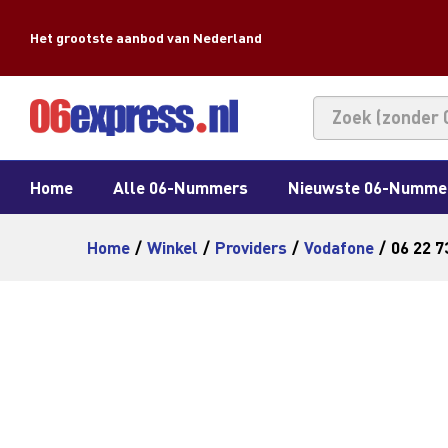
Het grootste aanbod van Nederland
Home
Alle 06-Nummers
Nieuwste 06-Numme
Home
/
Winkel
/
Providers
/
Vodafone
/
06 22 7