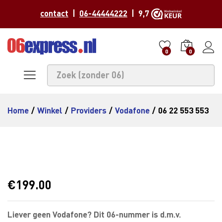
contact
|
06-44444222
| 9,7
0
0
Home
/
Winkel
/
Providers
/
Vodafone
/
06 22 553 553
€
199.00
Liever geen Vodafone? Dit 06-nummer is d.m.v.