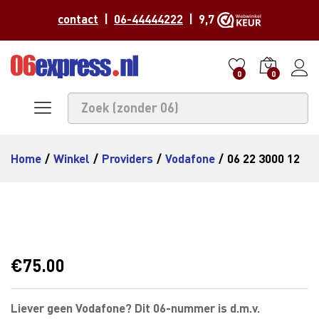
contact
|
06-44444222
| 9,7
0
0
Home
/
Winkel
/
Providers
/
Vodafone
/
06 22 3000 12
€
75.00
Liever geen Vodafone? Dit 06-nummer is d.m.v.