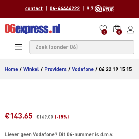
contact
|
06-44444222
| 9,7
0
0
Home
/
Winkel
/
Providers
/
Vodafone
/
06 22 19 15 15
€
143.65
€
169.00
(-15%)
Liever geen Vodafone? Dit 06-nummer is d.m.v.