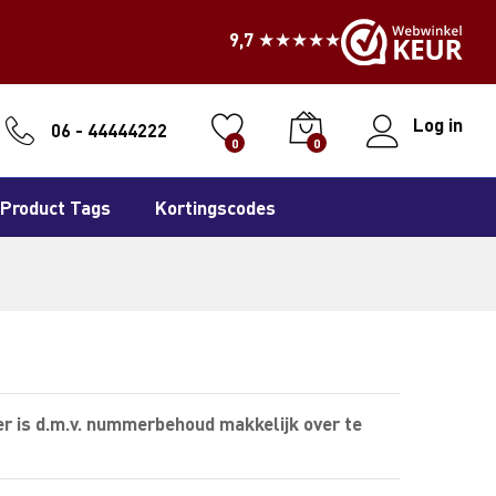
9,7 ★★★★★
Log in
06 - 44444222
0
0
Product Tags
Kortingscodes
r is d.m.v. nummerbehoud makkelijk over te