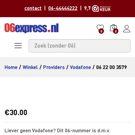
contact
|
06-44444222
| 9,7
0
0
Home
/
Winkel
/
Providers
/
Vodafone
/
06 22 00 3579
€
30.00
Liever geen Vodafone? Dit 06-nummer is d.m.v.