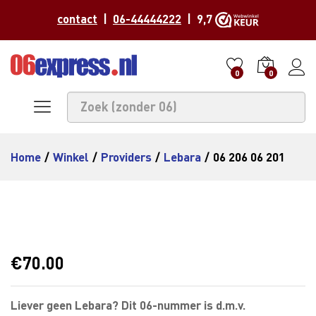
contact
|
06-44444222
| 9,7
0
0
Home
/
Winkel
/
Providers
/
Lebara
/
06 206 06 201
€
70.00
Liever geen Lebara? Dit 06-nummer is d.m.v.