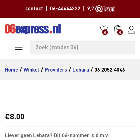
contact
|
06-44444222
| 9,7
0
0
Home
/
Winkel
/
Providers
/
Lebara
/
06 2052 4046
€
8.00
Liever geen Lebara? Dit 06-nummer is d.m.v.