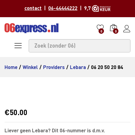
contact
|
06-44444222
| 9,7
0
0
Home
/
Winkel
/
Providers
/
Lebara
/
06 20 50 20 84
€
50.00
Liever geen Lebara? Dit 06-nummer is d.m.v.