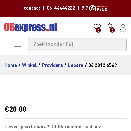
contact
|
06-44444222
| 9,7
0
0
Home
/
Winkel
/
Providers
/
Lebara
/
06 2012 6569
€
20.00
Liever geen Lebara? Dit 06-nummer is d.m.v.