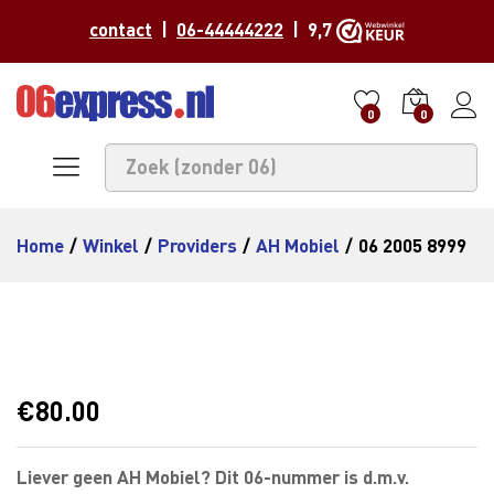
contact
|
06-44444222
| 9,7
0
0
Home
/
Winkel
/
Providers
/
AH Mobiel
/
06 2005 8999
€
80.00
Liever geen AH Mobiel? Dit 06-nummer is d.m.v.