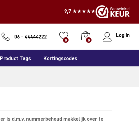
9,7 ★★★★★
Log in
06 - 44444222
0
0
Product Tags
Kortingscodes
er is d.m.v. nummerbehoud makkelijk over te