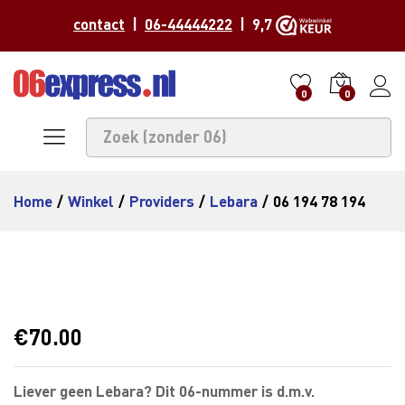
contact
|
06-44444222
| 9,7
0
0
Home
/
Winkel
/
Providers
/
Lebara
/
06 194 78 194
€
70.00
Liever geen Lebara? Dit 06-nummer is d.m.v.