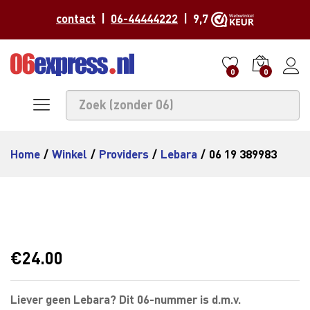
contact
|
06-44444222
| 9,7
0
0
Home
/
Winkel
/
Providers
/
Lebara
/
06 19 389983
€
24.00
Liever geen Lebara? Dit 06-nummer is d.m.v.