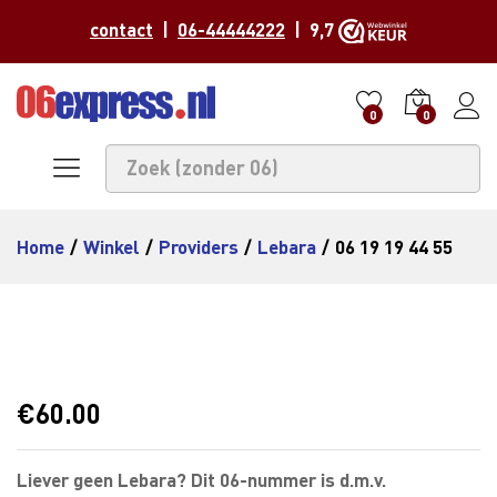
contact
|
06-44444222
| 9,7
0
0
Home
/
Winkel
/
Providers
/
Lebara
/
06 19 19 44 55
€
60.00
Liever geen Lebara? Dit 06-nummer is d.m.v.