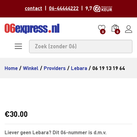
contact
|
06-44444222
| 9,7
0
0
Home
/
Winkel
/
Providers
/
Lebara
/
06 19 13 19 64
€
30.00
Liever geen Lebara? Dit 06-nummer is d.m.v.