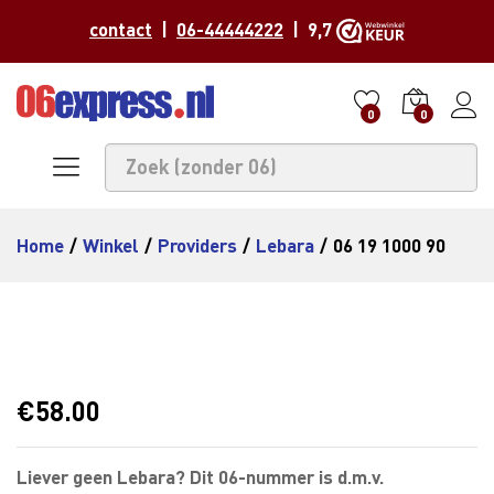
contact
|
06-44444222
| 9,7
0
0
Home
/
Winkel
/
Providers
/
Lebara
/
06 19 1000 90
€
58.00
Liever geen Lebara? Dit 06-nummer is d.m.v.