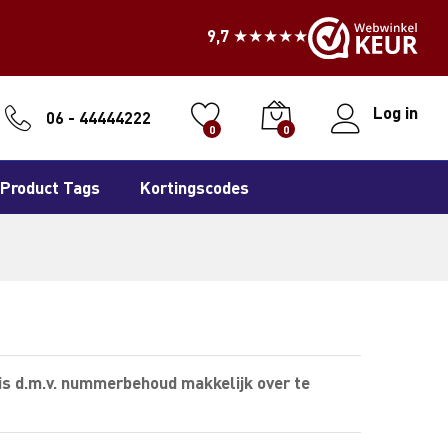
9,7 ★★★★★
Log in
06 - 44444222
0
0
Product Tags
Kortingscodes
is d.m.v. nummerbehoud makkelijk over te