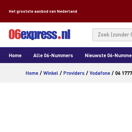
Het grootste aanbod van Nederland
Home
Alle 06-Nummers
Nieuwste 06-Numme
Home
/
Winkel
/
Providers
/
Vodafone
/
06 177