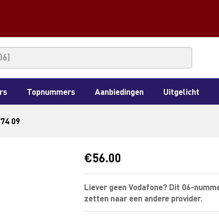
rs
Topnummers
Aanbiedingen
Uitgelicht
774 09
€
56.00
Liever geen Vodafone? Dit 06-numme
zetten naar een andere provider.