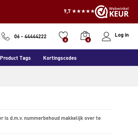
9,7 ★★★★★
Log in
06 - 44444222
0
0
Product Tags
Kortingscodes
r is d.m.v. nummerbehoud makkelijk over te