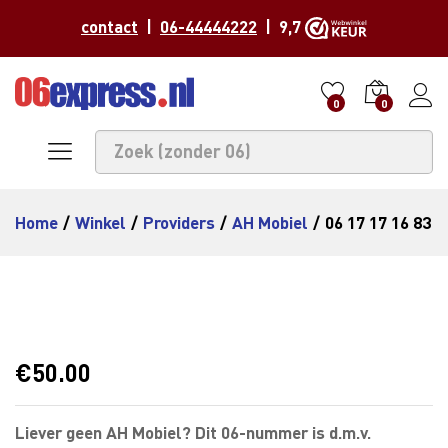
contact
|
06-44444222
| 9,7
0
0
Home
/
Winkel
/
Providers
/
AH Mobiel
/
06 17 17 16 83
€
50.00
Liever geen AH Mobiel? Dit 06-nummer is d.m.v.