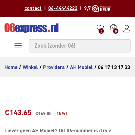
contact
|
06-44444222
| 9,7
0
0
Home
/
Winkel
/
Providers
/
AH Mobiel
/
06 17 13 17 33
€
143.65
€
169.00
(-15%)
Liever geen AH Mobiel? Dit 06-nummer is d.m.v.