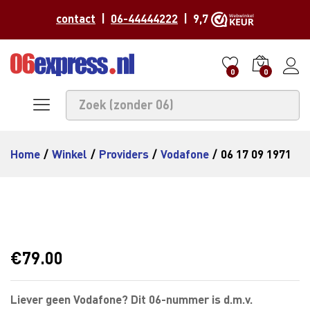
contact
|
06-44444222
| 9,7
0
0
Home
/
Winkel
/
Providers
/
Vodafone
/
06 17 09 1971
€
79.00
Liever geen Vodafone? Dit 06-nummer is d.m.v.