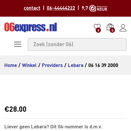
contact
|
06-44444222
| 9,7
0
0
Home
/
Winkel
/
Providers
/
Lebara
/
06 16 39 2000
€
28.00
Liever geen Lebara? Dit 06-nummer is d.m.v.