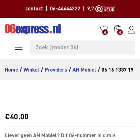
contact
|
06-44444222
| 9,7
0
0
Home
/
Winkel
/
Providers
/
AH Mobiel
/
06 16 1337 19
€
40.00
Liever geen AH Mobiel? Dit 06-nummer is d.m.v.