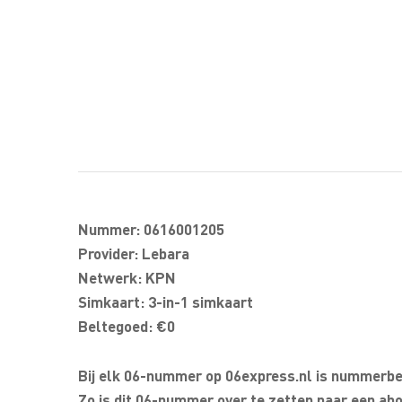
Nummer: 0616001205
Provider: Lebara
Netwerk: KPN
Simkaart: 3-in-1 simkaart
Beltegoed: €0
Bij elk 06-nummer op 06express.nl is nummerbeh
Zo is dit 06-nummer over te zetten naar een abo