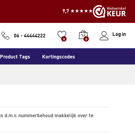
9,7 ★★★★★
Log in
06 - 44444222
0
0
Product Tags
Kortingscodes
is d.m.v. nummerbehoud makkelijk over te