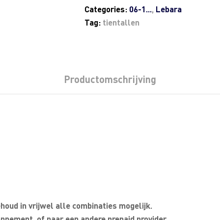
Categories:
06-1...
,
Lebara
Tag:
tientallen
Productomschrijving
oud in vrijwel alle combinaties mogelijk.
nnement, of naar een andere prepaid provider.