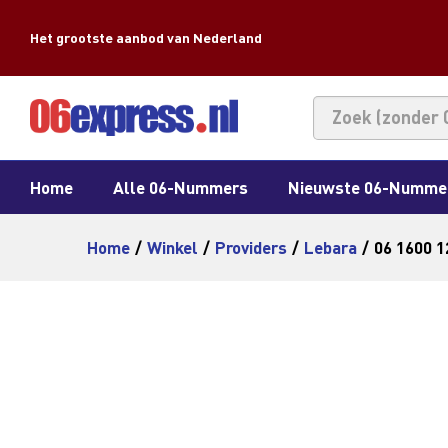
Het grootste aanbod van Nederland
Home
Alle 06-Nummers
Nieuwste 06-Numme
Home
/
Winkel
/
Providers
/
Lebara
/
06 1600 1